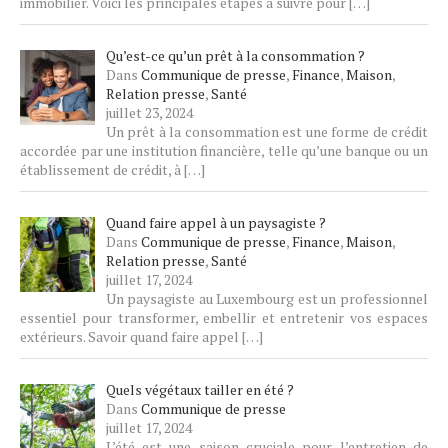
immobilier. Voici les principales étapes à suivre pour
[…]
Qu’est-ce qu’un prêt à la consommation ?
Dans
Communique de presse
,
Finance
,
Maison
,
Relation presse
,
Santé
juillet 23, 2024
Un prêt à la consommation est une forme de crédit
accordée par une institution financière, telle qu’une banque ou un
établissement de crédit, à
[…]
Quand faire appel à un paysagiste ?
Dans
Communique de presse
,
Finance
,
Maison
,
Relation presse
,
Santé
juillet 17, 2024
Un paysagiste au Luxembourg est un professionnel
essentiel pour transformer, embellir et entretenir vos espaces
extérieurs. Savoir quand faire appel
[…]
Quels végétaux tailler en été ?
Dans
Communique de presse
juillet 17, 2024
L’été est une saison cruciale pour l’entretien de